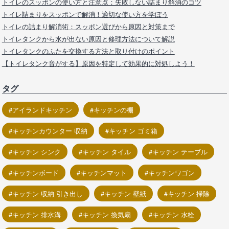
トイレのスッポンの使い方と注意点：失敗しない詰まり解消のコツ
トイレ詰まりをスッポンで解消！適切な使い方を学ぼう
トイレの詰まり解消術：スッポン選びから原因と対策まで
トイレタンクから水が出ない原因と修理方法について解説
トイレタンクのふたを交換する方法と取り付けのポイント
【トイレタンク音がする】原因を特定して効果的に対処しよう！
タグ
アイランドキッチン
キッチンの棚
キッチンカウンター 収納
キッチン ゴミ箱
キッチン シンク
キッチン タイル
キッチン テーブル
キッチンボード
キッチンマット
キッチンワゴン
キッチン 収納 引き出し
キッチン 壁紙
キッチン 掃除
キッチン 排水溝
キッチン 換気扇
キッチン 水栓