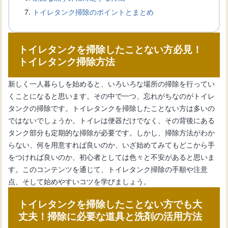
トイレタンク掃除のポイントとまとめ
トイレをモダンに！壁紙で作るおしゃ
れな空間作りのポイント
トイレタンクを掃除したことない方必見！
トイレタンク掃除方法
トイレをピンクの壁紙でコーディネー
新しく一人暮らしを始めると、いろいろな場所の掃除を行ってい
ト！魅力とポイントをご紹介
くことになると思います。その中で一つ、忘れがちなのがトイレ
タンクの掃除です。トイレタンクを掃除したことない方は多いの
ではないでしょうか。トイレは便器だけでなく、その背後にある
トイレをナチュラルテイストに！壁紙
タンク部分も定期的な掃除が必要です。しかし、掃除方法がわか
選びのポイント
らない、何を用意すれば良いのか、いざ始めてみてもどこから手
をつければ良いのか、初心者としては色々と不安があると思いま
す。このコンテンツを通じて、トイレタンク掃除の手順や注意
トイレを美しく彩る！グレーの壁紙を
点、そして始めやすいコツを学びましょう。
使ったコーディネート
トイレタンクを掃除したことない方でも大
丈夫！掃除に必要な道具と洗剤の活用方法
トイレをワンランク上の空間に！一面