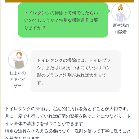
だけ貼るアクセントクロス
トイレタンクの掃除って何でしたらい
いのでしょうか？特別な掃除道具は要
新生活の
りますか？
トイレは風水の宝庫！壁紙選びで運気
相談者
をガラッと変える方法
アイランドキッチンへリフォーム：成
トイレタンクの掃除には、トイレブラ
功するためのポイント
シ、または汚れがつきにくいシリコン
住まいの
製のブラシと洗剤があれば大丈夫で
アドバイ
す。
ザー
トイレタンクの掃除は、定期的に汚れを落とすことが大切です。
月に一度でも行っていれば細菌の繁殖を防ぐことにつながり、ト
イレ全体の清潔さを保つことができます。
特別な道具をそろえる必要はなく、洗剤を使って丁寧に洗うこと
が基本となります。