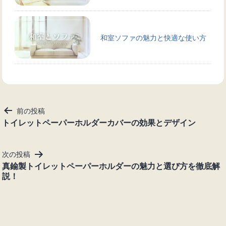
和室ソファの魅力と快適な使い方
投
前の投稿
稿
トイレットペーパーホルダーカバーの効果とデザイン
ナ
ビ
次の投稿
ゲ
真鍮製トイレットペーパーホルダーの魅力と選び方を徹底解
ー
説！
シ
ョ
ン