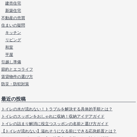
建売住宅
新築住宅
不動産の売買
住まいの疑問
キッチン
リビング
和室
平屋
引越し準備
節約とエコライフ
賃貸物件の選び方
防災・防犯対策
最近の投稿
トイレの水が流れない！トラブルを解決する具体的手順とは？
トイレのスッポンをおしゃれに収納！収納アイデアガイド
トイレの詰まり解消に役立つスッポンの名前と選び方ガイド
【トイレが流れない】溢れそうになる前にできる応急処置とは？