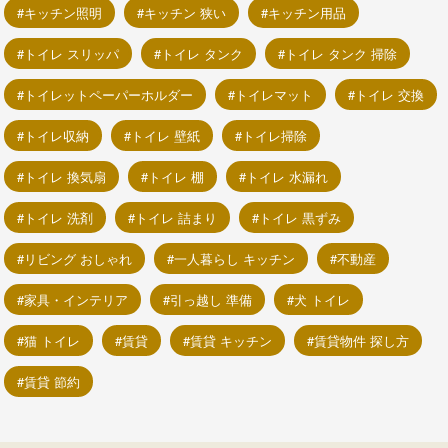
キッチン照明
キッチン 狭い
キッチン用品
トイレ スリッパ
トイレ タンク
トイレ タンク 掃除
トイレットペーパーホルダー
トイレマット
トイレ 交換
トイレ収納
トイレ 壁紙
トイレ掃除
トイレ 換気扇
トイレ 棚
トイレ 水漏れ
トイレ 洗剤
トイレ 詰まり
トイレ 黒ずみ
リビング おしゃれ
一人暮らし キッチン
不動産
家具・インテリア
引っ越し 準備
犬 トイレ
猫 トイレ
賃貸
賃貸 キッチン
賃貸物件 探し方
賃貸 節約