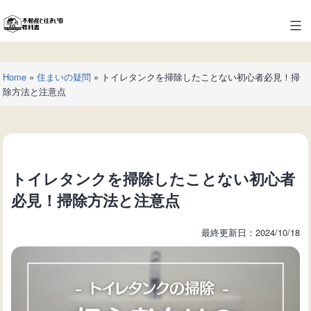
コ
ン
不
テ
動
ン
産
ツ
Home
»
住まいの疑問
»
トイレタンクを掃除したことない初心者必見！掃
と
へ
除方法と注意点
住
ス
ま
キ
い
ッ
の
プ
教
トイレタンクを掃除したことない初心者
科
書
必見！掃除方法と注意点
最終更新日：2024/10/18