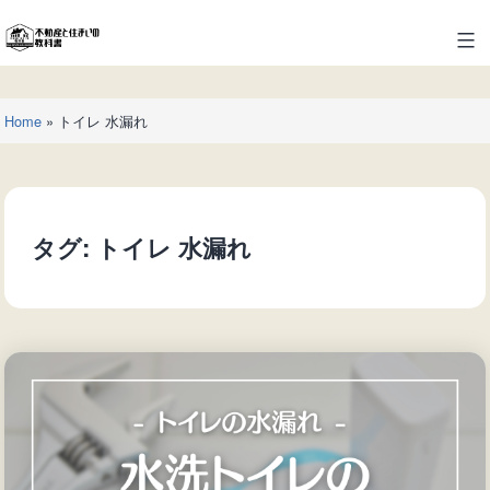
コ
ン
不
テ
動
ン
産
ツ
Home
»
トイレ 水漏れ
と
へ
住
ス
ま
キ
い
ッ
の
タグ:
トイレ 水漏れ
プ
教
科
書