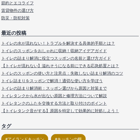
節約とエコライフ
賃貸物件の選び方
防災・防犯対策
最近の投稿
トイレの水が流れない！トラブルを解決する具体的手順とは？
トイレのスッポンをおしゃれに収納！収納アイデアガイド
トイレの詰まり解消に役立つスッポンの名前と選び方ガイド
【トイレが流れない】溢れそうになる前にできる応急処置とは？
トイレのスッポンの使い方と注意点：失敗しない詰まり解消のコツ
トイレ詰まりをスッポンで解消！適切な使い方を学ぼう
トイレの詰まり解消術：スッポン選びから原因と対策まで
トイレタンクから水が出ない原因と修理方法について解説
トイレタンクのふたを交換する方法と取り付けのポイント
【トイレタンク音がする】原因を特定して効果的に対処しよう！
タグ
アイランドキッチン
キッチンの棚