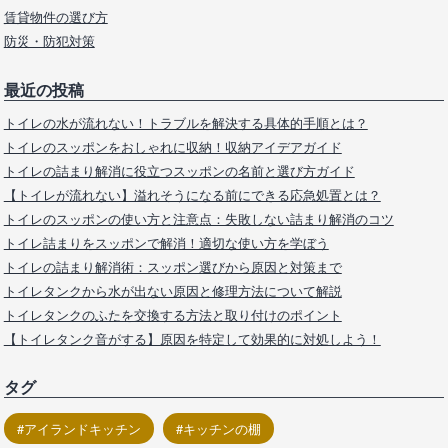
賃貸物件の選び方
防災・防犯対策
最近の投稿
トイレの水が流れない！トラブルを解決する具体的手順とは？
トイレのスッポンをおしゃれに収納！収納アイデアガイド
トイレの詰まり解消に役立つスッポンの名前と選び方ガイド
【トイレが流れない】溢れそうになる前にできる応急処置とは？
トイレのスッポンの使い方と注意点：失敗しない詰まり解消のコツ
トイレ詰まりをスッポンで解消！適切な使い方を学ぼう
トイレの詰まり解消術：スッポン選びから原因と対策まで
トイレタンクから水が出ない原因と修理方法について解説
トイレタンクのふたを交換する方法と取り付けのポイント
【トイレタンク音がする】原因を特定して効果的に対処しよう！
タグ
アイランドキッチン
キッチンの棚