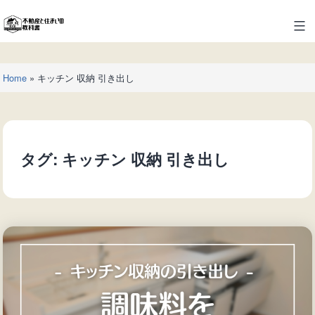
コ
ン
不
テ
動
ン
産
ツ
Home
»
キッチン 収納 引き出し
と
へ
住
ス
ま
キ
い
ッ
の
タグ:
キッチン 収納 引き出し
プ
教
科
書