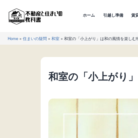
コ
ン
ホーム
引越し準備
賃
テ
ン
不
ツ
Home
»
住まいの疑問
»
和室
»
和室の「小上がり」は和の風情を楽しむ
動
へ
産
ス
と
キ
住
ッ
和室の「小上がり
ま
プ
い
の
教
科
書