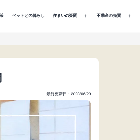
策
ペットとの暮らし
住まいの疑問
不動産の売買
メ
メ
ニ
ニ
ュ
ュ
ー
ー
を
を
開
開
く
く
間
最終更新日：2023/06/23