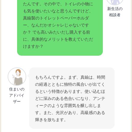
たんです。その中で、トイレの小物に
トイレをワンランク上の空間に！一面
新生活の
も気を使いたいなと思うんですけど、
だけ貼るアクセントクロス
相談者
真鍮製のトイレットペーパーホルダ
ー、なんだかオシャレじゃないです
か？ でも高いみたいだし購入する前
トイレは風水の宝庫！壁紙選びで運気
に、具体的なメリットを教えていただ
をガラッと変える方法
けますか？
アイランドキッチンへリフォーム：成
功するためのポイント
もちろんですよ。まず、真鍮は、時間
の経過とともに独特の風合いが出てく
住まいの
るという特徴があります。使い込むほ
アドバイ
どに深みのある色合いになり、アンテ
ザー
ィークのような雰囲気を醸し出しま
す。また、光沢があり、高級感のある
輝きを放ちます。