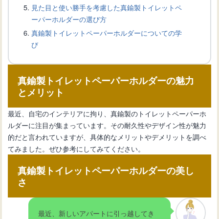
見た目と使い勝手を考慮した真鍮製トイレットペ
ーパーホルダーの選び方
真鍮製トイレットペーパーホルダーについての学
トイレをモダンに！壁紙で作るおしゃ
び
れな空間作りのポイント
真鍮製トイレットペーパーホルダーの魅力
トイレをピンクの壁紙でコーディネー
とメリット
ト！魅力とポイントをご紹介
最近、自宅のインテリアに拘り、真鍮製のトイレットペーパーホ
ルダーに注目が集まっています。その耐久性やデザイン性が魅力
トイレをナチュラルテイストに！壁紙
的だと言われていますが、具体的なメリットやデメリットを調べ
選びのポイント
てみました。ぜひ参考にしてみてください。
真鍮製トイレットペーパーホルダーの美し
トイレを美しく彩る！グレーの壁紙を
さ
使ったコーディネート
最近、新しいアパートに引っ越してき