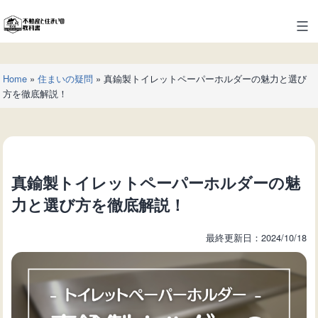
コ
ン
不
テ
動
ン
産
ツ
Home
»
住まいの疑問
»
真鍮製トイレットペーパーホルダーの魅力と選び
と
へ
方を徹底解説！
住
ス
ま
キ
い
ッ
の
プ
教
真鍮製トイレットペーパーホルダーの魅
科
書
力と選び方を徹底解説！
最終更新日：2024/10/18