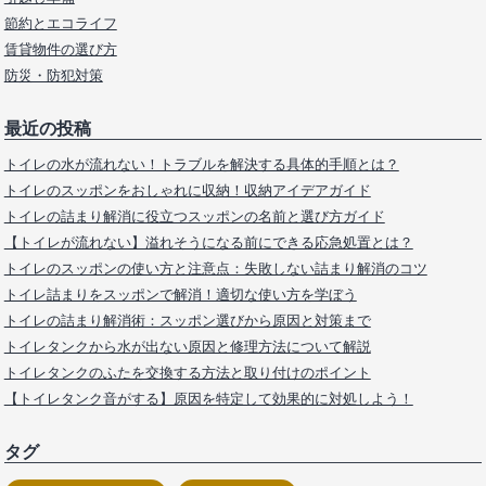
節約とエコライフ
賃貸物件の選び方
防災・防犯対策
最近の投稿
トイレの水が流れない！トラブルを解決する具体的手順とは？
トイレのスッポンをおしゃれに収納！収納アイデアガイド
トイレの詰まり解消に役立つスッポンの名前と選び方ガイド
【トイレが流れない】溢れそうになる前にできる応急処置とは？
トイレのスッポンの使い方と注意点：失敗しない詰まり解消のコツ
トイレ詰まりをスッポンで解消！適切な使い方を学ぼう
トイレの詰まり解消術：スッポン選びから原因と対策まで
トイレタンクから水が出ない原因と修理方法について解説
トイレタンクのふたを交換する方法と取り付けのポイント
【トイレタンク音がする】原因を特定して効果的に対処しよう！
タグ