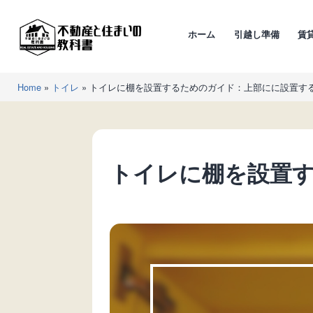
コ
ン
ホーム
引越し準備
賃
テ
ン
不
ツ
Home
»
トイレ
»
トイレに棚を設置するためのガイド：上部にに設置す
動
へ
産
ス
と
キ
住
ッ
トイレに棚を設置
ま
プ
い
の
教
科
書