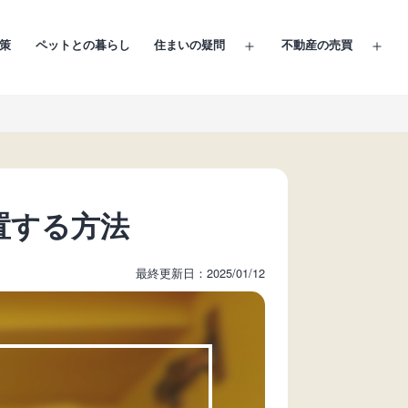
策
ペットとの暮らし
住まいの疑問
不動産の売買
メ
メ
ニ
ニ
ュ
ュ
ー
ー
を
を
開
開
く
く
置する方法
最終更新日：2025/01/12