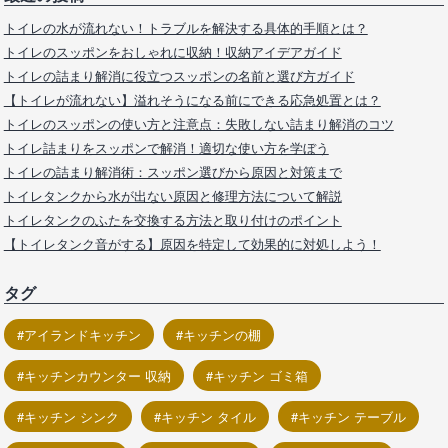
トイレの水が流れない！トラブルを解決する具体的手順とは？
トイレのスッポンをおしゃれに収納！収納アイデアガイド
トイレの詰まり解消に役立つスッポンの名前と選び方ガイド
【トイレが流れない】溢れそうになる前にできる応急処置とは？
トイレのスッポンの使い方と注意点：失敗しない詰まり解消のコツ
トイレ詰まりをスッポンで解消！適切な使い方を学ぼう
トイレの詰まり解消術：スッポン選びから原因と対策まで
トイレタンクから水が出ない原因と修理方法について解説
トイレタンクのふたを交換する方法と取り付けのポイント
【トイレタンク音がする】原因を特定して効果的に対処しよう！
タグ
アイランドキッチン
キッチンの棚
キッチンカウンター 収納
キッチン ゴミ箱
キッチン シンク
キッチン タイル
キッチン テーブル