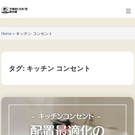
コ
ン
不
テ
動
ン
産
ツ
Home
»
キッチン コンセント
と
へ
住
ス
ま
キ
い
ッ
の
タグ:
キッチン コンセント
プ
教
科
書