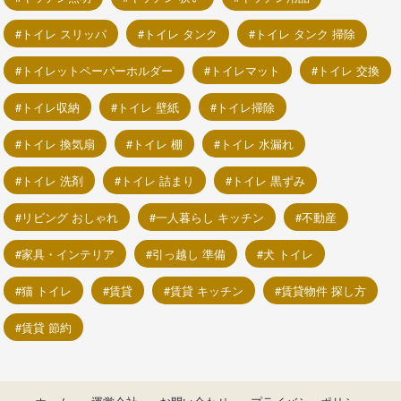
トイレ スリッパ
トイレ タンク
トイレ タンク 掃除
トイレットペーパーホルダー
トイレマット
トイレ 交換
トイレ収納
トイレ 壁紙
トイレ掃除
トイレ 換気扇
トイレ 棚
トイレ 水漏れ
トイレ 洗剤
トイレ 詰まり
トイレ 黒ずみ
リビング おしゃれ
一人暮らし キッチン
不動産
家具・インテリア
引っ越し 準備
犬 トイレ
猫 トイレ
賃貸
賃貸 キッチン
賃貸物件 探し方
賃貸 節約