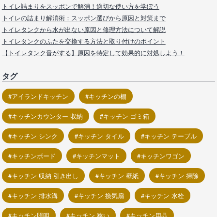
トイレ詰まりをスッポンで解消！適切な使い方を学ぼう
トイレの詰まり解消術：スッポン選びから原因と対策まで
トイレタンクから水が出ない原因と修理方法について解説
トイレタンクのふたを交換する方法と取り付けのポイント
【トイレタンク音がする】原因を特定して効果的に対処しよう！
タグ
アイランドキッチン
キッチンの棚
キッチンカウンター 収納
キッチン ゴミ箱
キッチン シンク
キッチン タイル
キッチン テーブル
キッチンボード
キッチンマット
キッチンワゴン
キッチン 収納 引き出し
キッチン 壁紙
キッチン 掃除
キッチン 排水溝
キッチン 換気扇
キッチン 水栓
キッチン照明
キッチン 狭い
キッチン用品