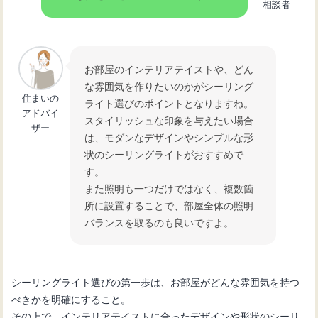
相談者
北欧風リビングの魅力！おしゃれなコ
ーディネート術とおすすめ
お部屋のインテリアテイストや、どん
【部屋のコーディネート】リビングを
な雰囲気を作りたいのかがシーリング
住まいの
おしゃれにするポイント
ライト選びのポイントとなりますね。
アドバイ
スタイリッシュな印象を与えたい場合
ザー
は、モダンなデザインやシンプルな形
リビングボード選びのポイントとおし
状のシーリングライトがおすすめで
ゃれなボードを紹介
す。
また照明も一つだけではなく、複数箇
所に設置することで、部屋全体の照明
バランスを取るのも良いですよ。
シーリングライト選びの第一歩は、お部屋がどんな雰囲気を持つ
べきかを明確にすること。
その上で、インテリアテイストに合ったデザインや形状のシーリ