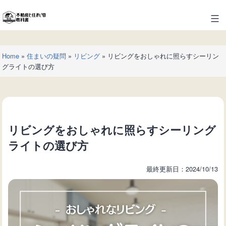
コ
ン
不
テ
動
ン
産
ツ
Home
»
住まいの疑問
»
リビング
»
リビングをおしゃれに照らすシーリン
と
へ
グライトの選び方
住
ス
ま
キ
い
ッ
の
プ
教
リビングをおしゃれに照らすシーリング
科
書
ライトの選び方
最終更新日：2024/10/13