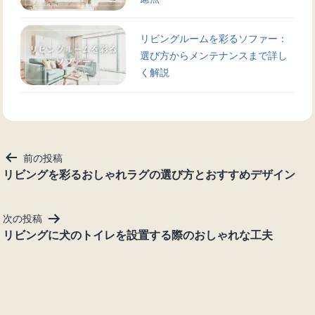
リビングルームを彩るソファー：
選び方からメンテナンスまで詳し
く解説
投
前の投稿
稿
リビングを彩るおしゃれラグの選び方とおすすめデザイン
ナ
ビ
次の投稿
ゲ
リビングに犬のトイレを設置する際のおしゃれな工夫
ー
シ
ョ
ン