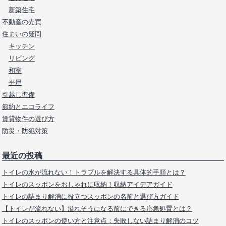
新築住宅
不動産の売買
住まいの疑問
キッチン
リビング
和室
平屋
引越し準備
節約とエコライフ
賃貸物件の選び方
防災・防犯対策
最近の投稿
トイレの水が流れない！トラブルを解決する具体的手順とは？
トイレのスッポンをおしゃれに収納！収納アイデアガイド
トイレの詰まり解消に役立つスッポンの名前と選び方ガイド
【トイレが流れない】溢れそうになる前にできる応急処置とは？
トイレのスッポンの使い方と注意点：失敗しない詰まり解消のコツ