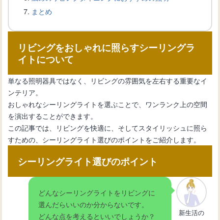
まとめ
リビングのエアコンの位置のポイント
リビングをおしゃれに照らすシーリングラ
と効果的な設置方法
イトについて
単なる照明器具ではなく、リビングの雰囲気を左右する重要なイ
こたつでおしゃれに見せる、和モダン
ンテリア。
なリビングコーディネート術
おしゃれなシーリングライトを選ぶことで、ワンランク上の空間
を演出することができます。
この記事では、リビングを快適に、そしてスタイリッシュに照ら
リビングに犬のトイレを設置する際の
すための、シーリングライト選びのポイントをご紹介します。
おしゃれな工夫
シーリングライト選びのポイント
リビングを彩るおしゃれラグの選び方
とおすすめデザイン
どんなシーリングライトをリビングに
選んだらいいのか分からないです。
新生活の
どんな点を考えるといいでしょうか？