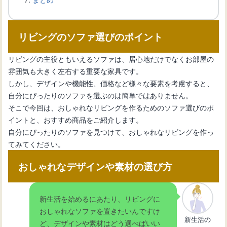
リビングのソファ選びのポイント
リビングのエアコンの位置のポイント
と効果的な設置方法
リビングの主役ともいえるソファは、居心地だけでなくお部屋の
雰囲気も大きく左右する重要な家具です。
しかし、デザインや機能性、価格など様々な要素を考慮すると、
こたつでおしゃれに見せる、和モダン
自分にぴったりのソファを選ぶのは簡単ではありません。
なリビングコーディネート術
そこで今回は、おしゃれなリビングを作るためのソファ選びのポ
イントと、おすすめ商品をご紹介します。
自分にぴったりのソファを見つけて、おしゃれなリビングを作っ
リビングに犬のトイレを設置する際の
てみてください。
おしゃれな工夫
おしゃれなデザインや素材の選び方
リビングをおしゃれに照らすシーリン
グライトの選び方
新生活を始めるにあたり、リビングに
おしゃれなソファを置きたいんですけ
新生活の
ど、デザインや素材はどう選べばいい