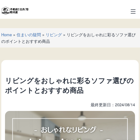
コ
ン
不
テ
動
ン
産
ツ
Home
»
住まいの疑問
»
リビング
»
リビングをおしゃれに彩るソファ選び
と
へ
のポイントとおすすめ商品
住
ス
ま
キ
い
ッ
の
プ
教
リビングをおしゃれに彩るソファ選びの
科
書
ポイントとおすすめ商品
最終更新日：2024/08/14