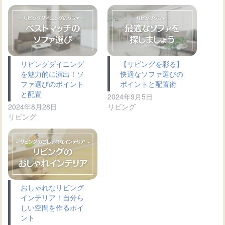
リビングダイニング
【リビングを彩る】
を魅力的に演出！ソ
快適なソファ選びの
ファ選びのポイント
ポイントと配置術
と配置
2024年9月5日
2024年8月28日
リビング
リビング
おしゃれなリビング
インテリア！自分ら
しい空間を作るポイ
ント