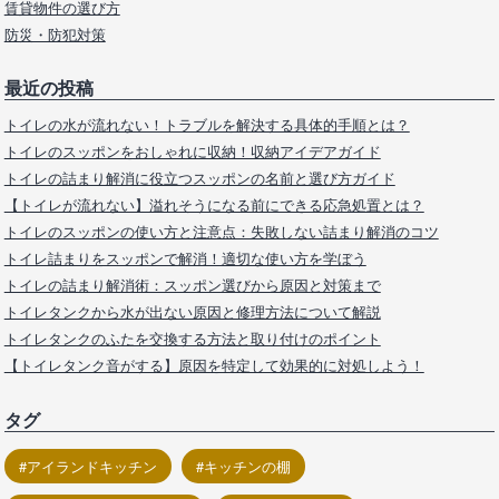
賃貸物件の選び方
防災・防犯対策
最近の投稿
トイレの水が流れない！トラブルを解決する具体的手順とは？
トイレのスッポンをおしゃれに収納！収納アイデアガイド
トイレの詰まり解消に役立つスッポンの名前と選び方ガイド
【トイレが流れない】溢れそうになる前にできる応急処置とは？
トイレのスッポンの使い方と注意点：失敗しない詰まり解消のコツ
トイレ詰まりをスッポンで解消！適切な使い方を学ぼう
トイレの詰まり解消術：スッポン選びから原因と対策まで
トイレタンクから水が出ない原因と修理方法について解説
トイレタンクのふたを交換する方法と取り付けのポイント
【トイレタンク音がする】原因を特定して効果的に対処しよう！
タグ
アイランドキッチン
キッチンの棚