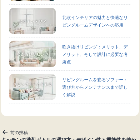
北欧インテリアの魅力と快適なリ
ビングルームデザインへの応用
吹き抜けリビング：メリット、デ
メリット、そして設計に必要な考
慮点
リビングルームを彩るソファー：
選び方からメンテナンスまで詳し
く解説
投
前の投稿
稿
キッチンの洗剤ボトルの選び方：デザイン性と機能性を兼ね