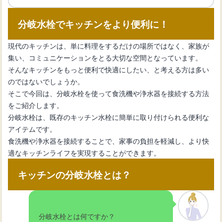
分岐水栓でキッチンをより便利に！
キッチン収納を効率化！マグネットフ
ックの選び方と設置方法
現代のキッチンは、単に料理をするだけの場所ではなく、家族が
集い、コミュニケーションをとる大切な空間となっています。
そんなキッチンをもっと便利で快適にしたい、と考える方は多い
キッチンに機能的なマグネットボード
のではないでしょうか。
を設置する新生活のススメ
そこで今回は、分岐水栓を使って食洗機や浄水器を接続する方法
をご紹介します。
分岐水栓は、既存のキッチン水栓に簡単に取り付けられる便利な
キッチンスペースを効果的に活用！マ
アイテムです。
グネットが使える壁材
食洗機や浄水器を接続することで、家事の負担を軽減し、より快
適なキッチンライフを実現することができます。
キッチンを変える！マグネット活用術
キッチンの分岐水栓とは？
とは？
分岐水栓とは何ですか？
スタイリッシュで実用的なキッチンマ