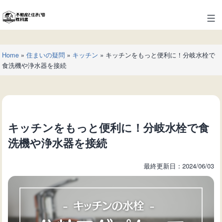
コ
ン
不
テ
動
ン
産
ツ
Home
»
住まいの疑問
»
キッチン
»
キッチンをもっと便利に！分岐水栓で
と
へ
食洗機や浄水器を接続
住
ス
ま
キ
い
ッ
の
プ
教
キッチンをもっと便利に！分岐水栓で食
科
書
洗機や浄水器を接続
最終更新日：2024/06/03