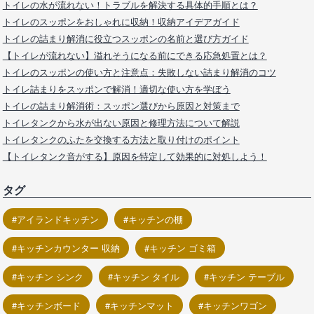
トイレの水が流れない！トラブルを解決する具体的手順とは？
トイレのスッポンをおしゃれに収納！収納アイデアガイド
トイレの詰まり解消に役立つスッポンの名前と選び方ガイド
【トイレが流れない】溢れそうになる前にできる応急処置とは？
トイレのスッポンの使い方と注意点：失敗しない詰まり解消のコツ
トイレ詰まりをスッポンで解消！適切な使い方を学ぼう
トイレの詰まり解消術：スッポン選びから原因と対策まで
トイレタンクから水が出ない原因と修理方法について解説
トイレタンクのふたを交換する方法と取り付けのポイント
【トイレタンク音がする】原因を特定して効果的に対処しよう！
タグ
アイランドキッチン
キッチンの棚
キッチンカウンター 収納
キッチン ゴミ箱
キッチン シンク
キッチン タイル
キッチン テーブル
キッチンボード
キッチンマット
キッチンワゴン