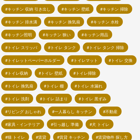
キッチン 収納 引き出し
キッチン 壁紙
キッチン 掃除
キッチン 排水溝
キッチン 換気扇
キッチン 水栓
キッチン照明
キッチン 狭い
キッチン用品
トイレ スリッパ
トイレ タンク
トイレ タンク 掃除
トイレットペーパーホルダー
トイレマット
トイレ 交換
トイレ収納
トイレ 壁紙
トイレ掃除
トイレ 換気扇
トイレ 棚
トイレ 水漏れ
トイレ 洗剤
トイレ 詰まり
トイレ 黒ずみ
リビング おしゃれ
一人暮らし キッチン
不動産
家具・インテリア
引っ越し 準備
犬 トイレ
猫 トイレ
賃貸
賃貸 キッチン
賃貸物件 探し方