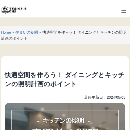
コ
ン
不
テ
動
ン
産
ツ
Home
»
住まいの疑問
»
快適空間を作ろう！ ダイニングとキッチンの照明
と
へ
計画のポイント
住
ス
ま
キ
い
ッ
の
プ
教
快適空間を作ろう！ ダイニングとキッチ
科
書
ンの照明計画のポイント
最終更新日：2024/05/05