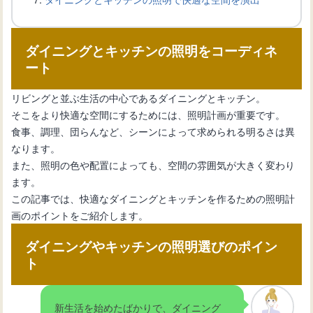
キッチン収納を効率化！マグネットフ
ダイニングとキッチンの照明をコーディネ
ックの選び方と設置方法
ート
リビングと並ぶ生活の中心であるダイニングとキッチン。
キッチンに機能的なマグネットボード
そこをより快適な空間にするためには、照明計画が重要です。
を設置する新生活のススメ
食事、調理、団らんなど、シーンによって求められる明るさは異
なります。
また、照明の色や配置によっても、空間の雰囲気が大きく変わり
キッチンスペースを効果的に活用！マ
ます。
グネットが使える壁材
この記事では、快適なダイニングとキッチンを作るための照明計
画のポイントをご紹介します。
キッチンを変える！マグネット活用術
ダイニングやキッチンの照明選びのポイン
とは？
ト
新生活を始めたばかりで、ダイニング
スタイリッシュで実用的なキッチンマ