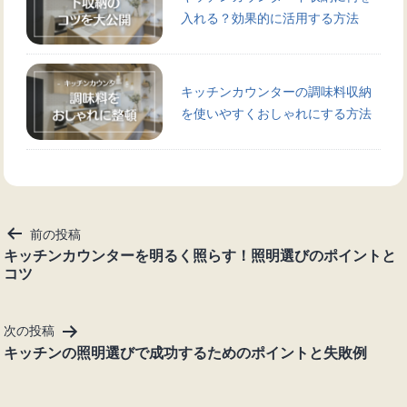
入れる？効果的に活用する方法
キッチンカウンターの調味料収納
を使いやすくおしゃれにする方法
投
前の投稿
稿
キッチンカウンターを明るく照らす！照明選びのポイントと
コツ
ナ
ビ
ゲ
次の投稿
ー
キッチンの照明選びで成功するためのポイントと失敗例
シ
ョ
ン