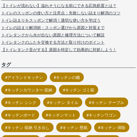
【トイレが流れない】溢れそうになる前にできる応急処置とは？
トイレのスッポンの使い方と注意点：失敗しない詰まり解消のコツ
トイレ詰まりをスッポンで解消！適切な使い方を学ぼう
トイレの詰まり解消術：スッポン選びから原因と対策まで
トイレタンクから水が出ない原因と修理方法について解説
トイレタンクのふたを交換する方法と取り付けのポイント
【トイレタンク音がする】原因を特定して効果的に対処しよう！
タグ
アイランドキッチン
キッチンの棚
キッチンカウンター 収納
キッチン ゴミ箱
キッチン シンク
キッチン タイル
キッチン テーブル
キッチンボード
キッチンマット
キッチンワゴン
キッチン 収納 引き出し
キッチン 壁紙
キッチン 掃除