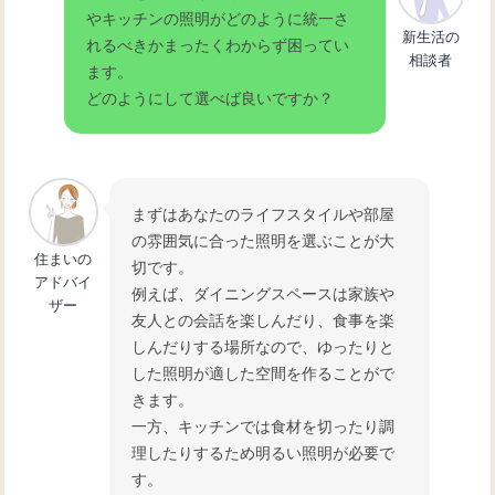
やキッチンの照明がどのように統一さ
グネット収納術の魅力
新生活の
れるべきかまったくわからず困ってい
相談者
ます。
どのようにして選べば良いですか？
キッチンのレンジ台選び！カウンター
兼用で効率的に活用
キッチンスペースを有効活用！収納力
まずはあなたのライフスタイルや部屋
抜群のレンジ台の選び方
の雰囲気に合った照明を選ぶことが大
住まいの
切です。
アドバイ
例えば、ダイニングスペースは家族や
ザー
友人との会話を楽しんだり、食事を楽
しんだりする場所なので、ゆったりと
した照明が適した空間を作ることがで
きます。
一方、キッチンでは食材を切ったり調
理したりするため明るい照明が必要で
す。