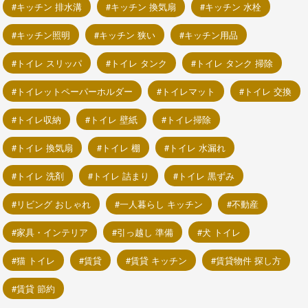
キッチン 排水溝
キッチン 換気扇
キッチン 水栓
キッチン照明
キッチン 狭い
キッチン用品
トイレ スリッパ
トイレ タンク
トイレ タンク 掃除
トイレットペーパーホルダー
トイレマット
トイレ 交換
トイレ収納
トイレ 壁紙
トイレ掃除
トイレ 換気扇
トイレ 棚
トイレ 水漏れ
トイレ 洗剤
トイレ 詰まり
トイレ 黒ずみ
リビング おしゃれ
一人暮らし キッチン
不動産
家具・インテリア
引っ越し 準備
犬 トイレ
猫 トイレ
賃貸
賃貸 キッチン
賃貸物件 探し方
賃貸 節約