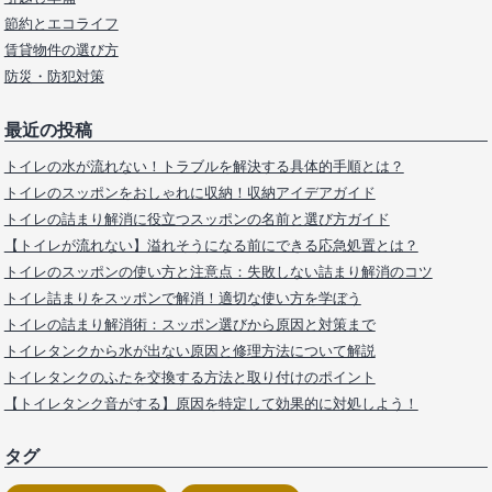
節約とエコライフ
賃貸物件の選び方
防災・防犯対策
最近の投稿
トイレの水が流れない！トラブルを解決する具体的手順とは？
トイレのスッポンをおしゃれに収納！収納アイデアガイド
トイレの詰まり解消に役立つスッポンの名前と選び方ガイド
【トイレが流れない】溢れそうになる前にできる応急処置とは？
トイレのスッポンの使い方と注意点：失敗しない詰まり解消のコツ
トイレ詰まりをスッポンで解消！適切な使い方を学ぼう
トイレの詰まり解消術：スッポン選びから原因と対策まで
トイレタンクから水が出ない原因と修理方法について解説
トイレタンクのふたを交換する方法と取り付けのポイント
【トイレタンク音がする】原因を特定して効果的に対処しよう！
タグ