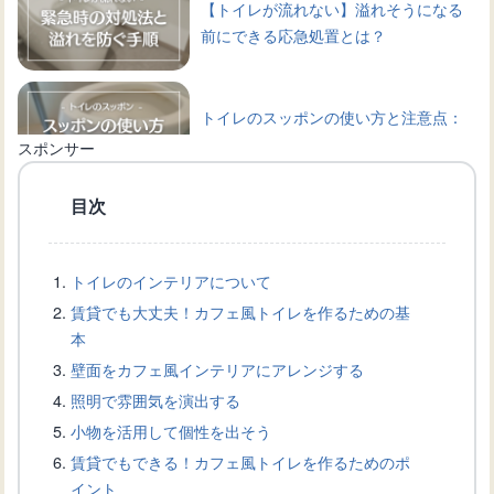
【トイレが流れない】溢れそうになる
前にできる応急処置とは？
トイレのスッポンの使い方と注意点：
失敗しない詰まり解消のコツ
スポンサー
目次
トイレ詰まりをスッポンで解消！適切
な使い方を学ぼう
トイレのインテリアについて
賃貸でも大丈夫！カフェ風トイレを作るための基
トイレの詰まり解消術：スッポン選び
本
から原因と対策まで
壁面をカフェ風インテリアにアレンジする
照明で雰囲気を演出する
小物を活用して個性を出そう
トイレタンクから水が出ない原因と修
賃貸でもできる！カフェ風トイレを作るためのポ
理方法について解説
イント