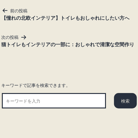
投
前の投稿
稿
【憧れの北欧インテリア】トイレもおしゃれにしたい方へ
ナ
ビ
次の投稿
ゲ
猫トイレもインテリアの一部に：おしゃれで清潔な空間作り
ー
シ
ョ
ン
キーワードで記事を検索できます。