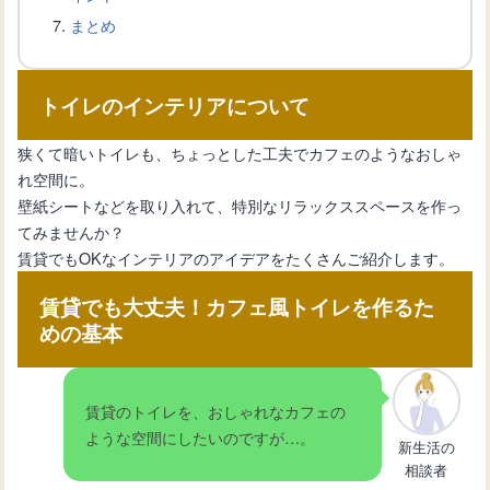
まとめ
トイレタンクのふたを交換する方法と
取り付けのポイント
トイレのインテリアについて
狭くて暗いトイレも、ちょっとした工夫でカフェのようなおしゃ
【トイレタンク音がする】原因を特定
れ空間に。
して効果的に対処しよう！
壁紙シートなどを取り入れて、特別なリラックススペースを作っ
てみませんか？
賃貸でもOKなインテリアのアイデアをたくさんご紹介します。
トイレのタンクの中はどうなっている
の？内部構造とメンテナンス
賃貸でも大丈夫！カフェ風トイレを作るた
めの基本
トイレタンクをおしゃれに飾ろう！魅
力的な飾り方アイデア
賃貸のトイレを、おしゃれなカフェの
ような空間にしたいのですが…。
新生活の
相談者
【トイレが流れない】水が溜まる原因