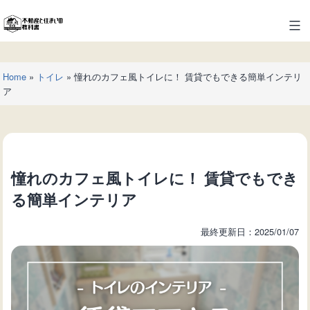
コ
ン
不
テ
動
ン
産
ツ
Home
»
トイレ
»
憧れのカフェ風トイレに！ 賃貸でもできる簡単インテリ
と
へ
ア
住
ス
ま
キ
い
ッ
の
プ
教
憧れのカフェ風トイレに！ 賃貸でもでき
科
書
る簡単インテリア
最終更新日：2025/01/07