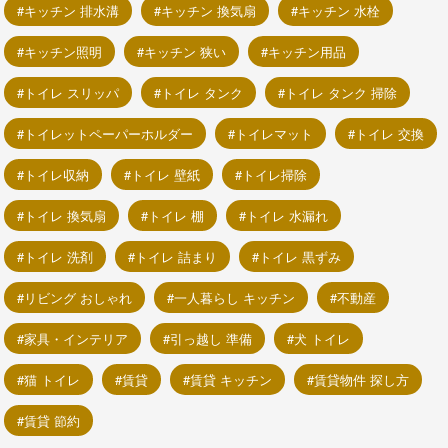
キッチン 排水溝
キッチン 換気扇
キッチン 水栓
キッチン照明
キッチン 狭い
キッチン用品
トイレ スリッパ
トイレ タンク
トイレ タンク 掃除
トイレットペーパーホルダー
トイレマット
トイレ 交換
トイレ収納
トイレ 壁紙
トイレ掃除
トイレ 換気扇
トイレ 棚
トイレ 水漏れ
トイレ 洗剤
トイレ 詰まり
トイレ 黒ずみ
リビング おしゃれ
一人暮らし キッチン
不動産
家具・インテリア
引っ越し 準備
犬 トイレ
猫 トイレ
賃貸
賃貸 キッチン
賃貸物件 探し方
賃貸 節約