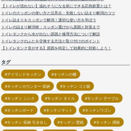
【トイレが流れない】溢れそうになる前にできる応急処置とは？
トイレのスッポンの使い方と注意点：失敗しない詰まり解消のコツ
トイレ詰まりをスッポンで解消！適切な使い方を学ぼう
トイレの詰まり解消術：スッポン選びから原因と対策まで
トイレタンクから水が出ない原因と修理方法について解説
トイレタンクのふたを交換する方法と取り付けのポイント
【トイレタンク音がする】原因を特定して効果的に対処しよう！
タグ
アイランドキッチン
キッチンの棚
キッチンカウンター 収納
キッチン ゴミ箱
キッチン シンク
キッチン タイル
キッチン テーブル
キッチンボード
キッチンマット
キッチンワゴン
キッチン 収納 引き出し
キッチン 壁紙
キッチン 掃除