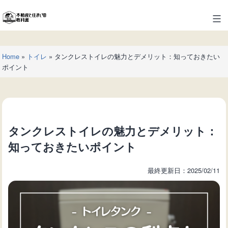
コ
ン
不
テ
動
ン
産
ツ
Home
»
トイレ
»
タンクレストイレの魅力とデメリット：知っておきたい
と
へ
ポイント
住
ス
ま
キ
い
ッ
の
プ
教
タンクレストイレの魅力とデメリット：
科
書
知っておきたいポイント
最終更新日：2025/02/11