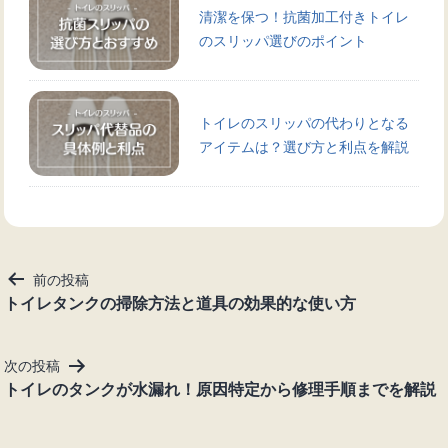
清潔を保つ！抗菌加工付きトイレ
のスリッパ選びのポイント
トイレのスリッパの代わりとなる
アイテムは？選び方と利点を解説
投
前の投稿
稿
トイレタンクの掃除方法と道具の効果的な使い方
ナ
ビ
次の投稿
ゲ
トイレのタンクが水漏れ！原因特定から修理手順までを解説
ー
シ
ョ