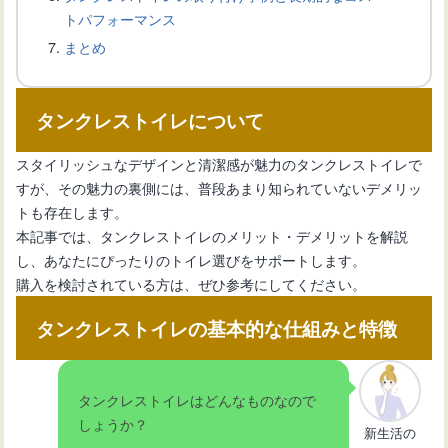
トパフォーマンス
トイレタンクのふたを交換する方法と
まとめ
取り付けのポイント
タンクレストイレについて
【トイレタンク音がする】原因を特定
して効果的に対処しよう！
スタイリッシュなデザインと清潔感が魅力のタンクレストイレで
すが、その魅力の裏側には、普段あまり知られていないデメリッ
トも存在します。
トイレのタンクの中はどうなっている
本記事では、タンクレストイレのメリット・デメリットを解説
の？内部構造とメンテナンス
し、あなたにぴったりのトイレ選びをサポートします。
購入を検討されている方は、ぜひ参考にしてください。
トイレタンクをおしゃれに飾ろう！魅
タンクレストイレの基本的な仕組みと特徴
力的な飾り方アイデア
タンクレストイレはどんなものなので
【トイレが流れない】水が溜まる原因
しょうか？
新生活の
と修理方法について