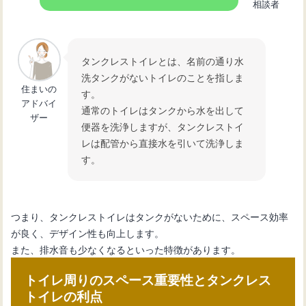
相談者
トイレタンク故障の修理方法と費用に
タンクレストイレとは、名前の通り水
ついて知ろう！
洗タンクがないトイレのことを指しま
住まいの
す。
アドバイ
通常のトイレはタンクから水を出して
トイレタンクの交換手順と選び方：ス
ザー
便器を洗浄しますが、タンクレストイ
ムーズにDIYするコツ
レは配管から直接水を引いて洗浄しま
す。
つまり、タンクレストイレはタンクがないために、スペース効率
が良く、デザイン性も向上します。
また、排水音も少なくなるといった特徴があります。
トイレ周りのスペース重要性とタンクレス
トイレの利点