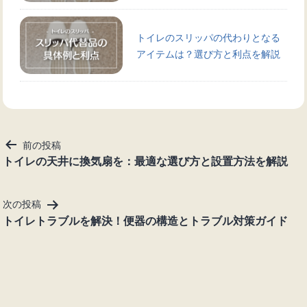
トイレのスリッパの代わりとなる
アイテムは？選び方と利点を解説
投
前の投稿
稿
トイレの天井に換気扇を：最適な選び方と設置方法を解説
ナ
ビ
次の投稿
ゲ
トイレトラブルを解決！便器の構造とトラブル対策ガイド
ー
シ
ョ
ン