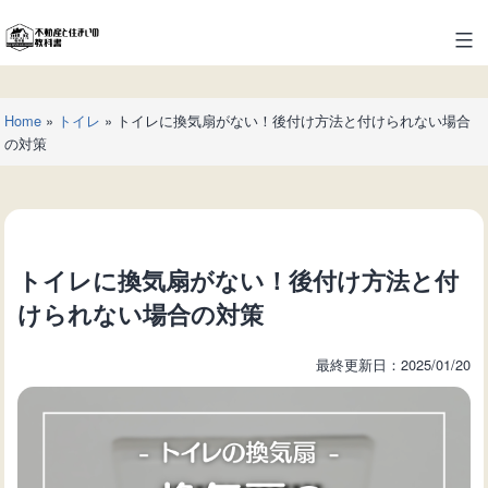
コ
ン
不
テ
動
ン
産
ツ
Home
»
トイレ
»
トイレに換気扇がない！後付け方法と付けられない場合
と
へ
の対策
住
ス
ま
キ
い
ッ
の
プ
教
トイレに換気扇がない！後付け方法と付
科
書
けられない場合の対策
最終更新日：2025/01/20