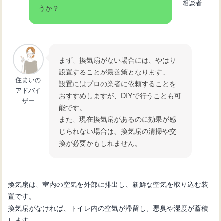
相談者
うか？
と修理方法について
トイレタンク故障の修理方法と費用に
ついて知ろう！
まず、換気扇がない場合には、やはり
設置することが最善策となります。
住まいの
設置にはプロの業者に依頼することを
アドバイ
トイレタンクの交換手順と選び方：ス
おすすめしますが、DIYで行うことも可
ザー
ムーズにDIYするコツ
能です。
また、現在換気扇があるのに効果が感
じられない場合は、換気扇の清掃や交
換が必要かもしれません。
換気扇は、室内の空気を外部に排出し、新鮮な空気を取り込む装
置です。
換気扇がなければ、トイレ内の空気が滞留し、悪臭や湿度が蓄積
します。