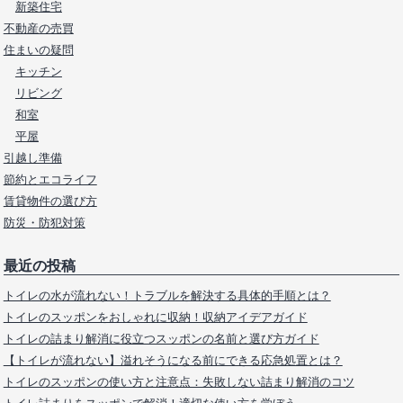
新築住宅
不動産の売買
住まいの疑問
キッチン
リビング
和室
平屋
引越し準備
節約とエコライフ
賃貸物件の選び方
防災・防犯対策
最近の投稿
トイレの水が流れない！トラブルを解決する具体的手順とは？
トイレのスッポンをおしゃれに収納！収納アイデアガイド
トイレの詰まり解消に役立つスッポンの名前と選び方ガイド
【トイレが流れない】溢れそうになる前にできる応急処置とは？
トイレのスッポンの使い方と注意点：失敗しない詰まり解消のコツ
トイレ詰まりをスッポンで解消！適切な使い方を学ぼう