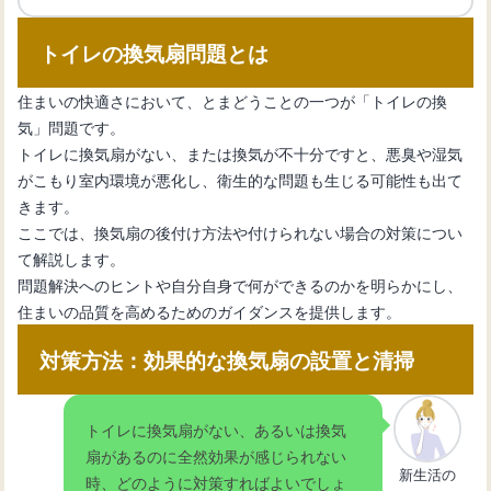
トイレの換気扇問題とは
トイレタンクのふたを交換する方法と
取り付けのポイント
住まいの快適さにおいて、とまどうことの一つが「トイレの換
気」問題です。
トイレに換気扇がない、または換気が不十分ですと、悪臭や湿気
【トイレタンク音がする】原因を特定
がこもり室内環境が悪化し、衛生的な問題も生じる可能性も出て
して効果的に対処しよう！
きます。
ここでは、換気扇の後付け方法や付けられない場合の対策につい
て解説します。
トイレのタンクの中はどうなっている
問題解決へのヒントや自分自身で何ができるのかを明らかにし、
の？内部構造とメンテナンス
住まいの品質を高めるためのガイダンスを提供します。
対策方法：効果的な換気扇の設置と清掃
トイレタンクをおしゃれに飾ろう！魅
力的な飾り方アイデア
トイレに換気扇がない、あるいは換気
扇があるのに全然効果が感じられない
新生活の
時、どのように対策すればよいでしょ
【トイレが流れない】水が溜まる原因