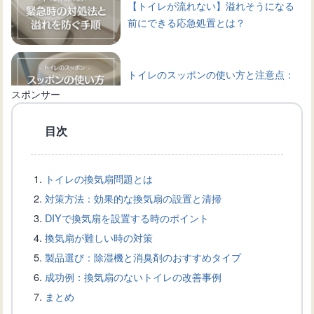
【トイレが流れない】溢れそうになる
前にできる応急処置とは？
トイレのスッポンの使い方と注意点：
失敗しない詰まり解消のコツ
スポンサー
目次
トイレ詰まりをスッポンで解消！適切
な使い方を学ぼう
トイレの換気扇問題とは
対策方法：効果的な換気扇の設置と清掃
トイレの詰まり解消術：スッポン選び
DIYで換気扇を設置する時のポイント
から原因と対策まで
換気扇が難しい時の対策
製品選び：除湿機と消臭剤のおすすめタイプ
成功例：換気扇のないトイレの改善事例
トイレタンクから水が出ない原因と修
まとめ
理方法について解説