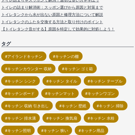
トイレの詰まり解消術：スッポン選びから原因と対策まで
トイレタンクから水が出ない原因と修理方法について解説
トイレタンクのふたを交換する方法と取り付けのポイント
【トイレタンク音がする】原因を特定して効果的に対処しよう！
タグ
アイランドキッチン
キッチンの棚
キッチンカウンター 収納
キッチン ゴミ箱
キッチン シンク
キッチン タイル
キッチン テーブル
キッチンボード
キッチンマット
キッチンワゴン
キッチン 収納 引き出し
キッチン 壁紙
キッチン 掃除
キッチン 排水溝
キッチン 換気扇
キッチン 水栓
キッチン照明
キッチン 狭い
キッチン用品