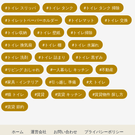
トイレ スリッパ
トイレ タンク
トイレ タンク 掃除
トイレットペーパーホルダー
トイレマット
トイレ 交換
トイレ収納
トイレ 壁紙
トイレ掃除
トイレ 換気扇
トイレ 棚
トイレ 水漏れ
トイレ 洗剤
トイレ 詰まり
トイレ 黒ずみ
リビング おしゃれ
一人暮らし キッチン
不動産
家具・インテリア
引っ越し 準備
犬 トイレ
猫 トイレ
賃貸
賃貸 キッチン
賃貸物件 探し方
賃貸 節約
ホーム
運営会社
お問い合わせ
プライバシーポリシー