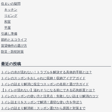
住まいの疑問
キッチン
リビング
和室
平屋
引越し準備
節約とエコライフ
賃貸物件の選び方
防災・防犯対策
最近の投稿
トイレの水が流れない！トラブルを解決する具体的手順とは？
トイレのスッポンをおしゃれに収納！収納アイデアガイド
トイレの詰まり解消に役立つスッポンの名前と選び方ガイド
【トイレが流れない】溢れそうになる前にできる応急処置とは？
トイレのスッポンの使い方と注意点：失敗しない詰まり解消のコツ
トイレ詰まりをスッポンで解消！適切な使い方を学ぼう
トイレの詰まり解消術：スッポン選びから原因と対策まで