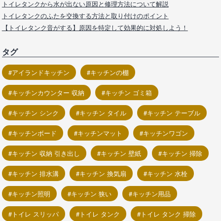
トイレタンクから水が出ない原因と修理方法について解説
トイレタンクのふたを交換する方法と取り付けのポイント
【トイレタンク音がする】原因を特定して効果的に対処しよう！
タグ
アイランドキッチン
キッチンの棚
キッチンカウンター 収納
キッチン ゴミ箱
キッチン シンク
キッチン タイル
キッチン テーブル
キッチンボード
キッチンマット
キッチンワゴン
キッチン 収納 引き出し
キッチン 壁紙
キッチン 掃除
キッチン 排水溝
キッチン 換気扇
キッチン 水栓
キッチン照明
キッチン 狭い
キッチン用品
トイレ スリッパ
トイレ タンク
トイレ タンク 掃除