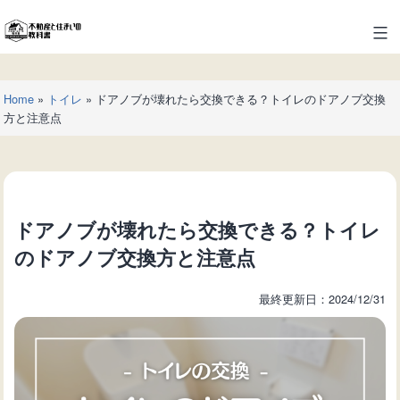
コ
ン
不
テ
動
ン
産
ツ
Home
»
トイレ
»
ドアノブが壊れたら交換できる？トイレのドアノブ交換
と
へ
方と注意点
住
ス
ま
キ
い
ッ
の
プ
教
ドアノブが壊れたら交換できる？トイレ
科
書
のドアノブ交換方と注意点
最終更新日：2024/12/31