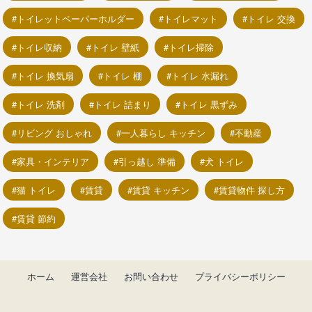
トイレットペーパーホルダー
トイレマット
トイレ 交換
トイレ収納
トイレ 壁紙
トイレ掃除
トイレ 換気扇
トイレ 棚
トイレ 水漏れ
トイレ 洗剤
トイレ 詰まり
トイレ 黒ずみ
リビング おしゃれ
一人暮らし キッチン
不動産
家具・インテリア
引っ越し 準備
犬 トイレ
猫 トイレ
賃貸
賃貸 キッチン
賃貸物件 探し方
賃貸 節約
ホーム
運営会社
お問い合わせ
プライバシーポリシー