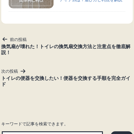
投
前の投稿
稿
換気扇が壊れた！トイレの換気扇交換方法と注意点を徹底解
説！
ナ
ビ
ゲ
次の投稿
ー
トイレの便器を交換したい！便器を交換する手順を完全ガイ
シ
ド
ョ
ン
キーワードで記事を検索できます。