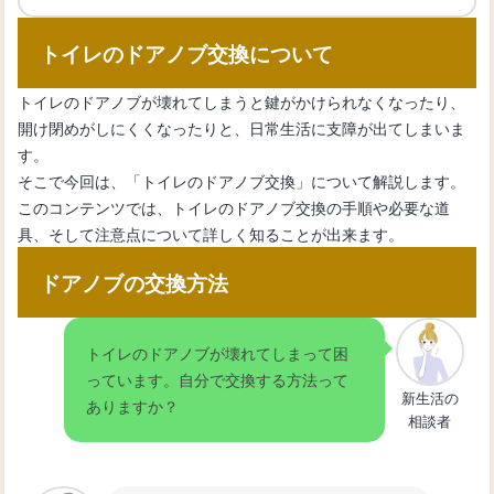
トイレタンクのふたを交換する方法と
トイレのドアノブ交換について
取り付けのポイント
トイレのドアノブが壊れてしまうと鍵がかけられなくなったり、
開け閉めがしにくくなったりと、日常生活に支障が出てしまいま
【トイレタンク音がする】原因を特定
す。
して効果的に対処しよう！
そこで今回は、「トイレのドアノブ交換」について解説します。
このコンテンツでは、トイレのドアノブ交換の手順や必要な道
具、そして注意点について詳しく知ることが出来ます。
トイレのタンクの中はどうなっている
の？内部構造とメンテナンス
ドアノブの交換方法
トイレタンクをおしゃれに飾ろう！魅
トイレのドアノブが壊れてしまって困
力的な飾り方アイデア
っています。自分で交換する方法って
新生活の
ありますか？
相談者
【トイレが流れない】水が溜まる原因
と修理方法について