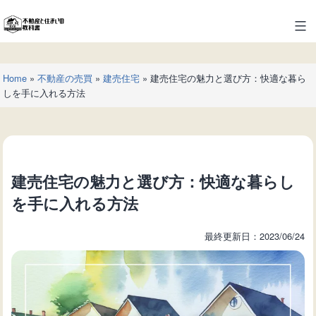
コ
ン
不
テ
動
ン
産
ツ
Home
»
不動産の売買
»
建売住宅
»
建売住宅の魅力と選び方：快適な暮ら
と
へ
しを手に入れる方法
住
ス
ま
キ
い
ッ
の
プ
教
建売住宅の魅力と選び方：快適な暮らし
科
書
を手に入れる方法
最終更新日：2023/06/24