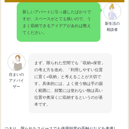
トイレ収納の悩みを解決！浮かせる収
新しいアパートに引っ越したばかりで
納で空間を有効活用
すが、スペースがとても狭いので、う
新生活の
まく収納できるアイデアがあれば教え
相談者
てください。
【トイレ収納】ナプキンをスタイリッ
シュに収納するアイデア
狭いトイレのスペースを上手に活用す
まず、限られた空間でも「収納=保管」
るスリムな収納術とアイデア
の考え方を改め、「利用しやすい位置
住まいの
に置く=収納」と考えることが大切で
アドバイ
す。具体的には、よく使う物は手の届
ザー
く範囲に、頻繁には使わない物は高い
位置や奥深くに収納するというのが基
本です。
つまり、限られたスペースでも使用頻度や手触りなどを考慮し、