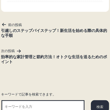
投
前の投稿
稿
引越しのステップバイステップ！新生活を始める際の具体的
な手順
ナ
ビ
ゲ
次の投稿
ー
効率的な家計管理と節約方法！オトクな生活を送るためのポ
シ
イント
ョ
ン
キーワードで記事を検索できます。