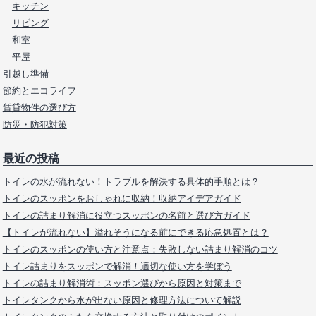
キッチン
リビング
和室
平屋
引越し準備
節約とエコライフ
賃貸物件の選び方
防災・防犯対策
最近の投稿
トイレの水が流れない！トラブルを解決する具体的手順とは？
トイレのスッポンをおしゃれに収納！収納アイデアガイド
トイレの詰まり解消に役立つスッポンの名前と選び方ガイド
【トイレが流れない】溢れそうになる前にできる応急処置とは？
トイレのスッポンの使い方と注意点：失敗しない詰まり解消のコツ
トイレ詰まりをスッポンで解消！適切な使い方を学ぼう
トイレの詰まり解消術：スッポン選びから原因と対策まで
トイレタンクから水が出ない原因と修理方法について解説