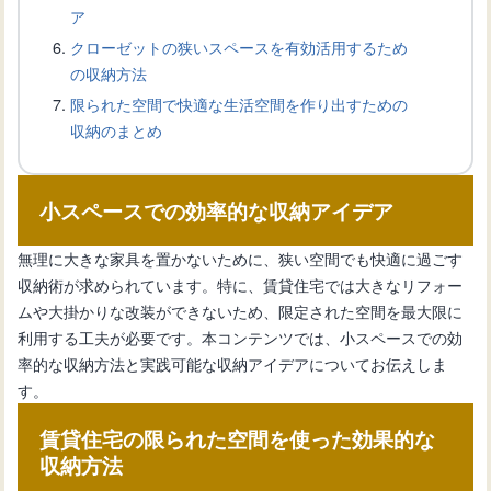
ア
クローゼットの狭いスペースを有効活用するため
の収納方法
トイレ収納の悩みを解消！狭い空間で
限られた空間で快適な生活空間を作り出すための
も使いやすい収納方法
収納のまとめ
トイレ収納の悩みを解決！埋め込み収
小スペースでの効率的な収納アイデア
納のメリット・デメリット
無理に大きな家具を置かないために、狭い空間でも快適に過ごす
収納術が求められています。特に、賃貸住宅では大きなリフォー
トイレ収納のアイデアまとめ！狭い空
ムや大掛かりな改装ができないため、限定された空間を最大限に
間でもスッキリ整理する方法
利用する工夫が必要です。本コンテンツでは、小スペースでの効
率的な収納方法と実践可能な収納アイデアについてお伝えしま
す。
初心者でも簡単！トイレ収納をDIYする
際のアイデアと作り方
賃貸住宅の限られた空間を使った効果的な
収納方法