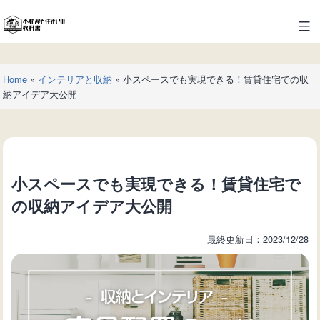
コ
ン
不
テ
動
ン
産
ツ
Home
»
インテリアと収納
»
小スペースでも実現できる！賃貸住宅での収
と
へ
納アイデア大公開
住
ス
ま
キ
い
ッ
の
プ
教
小スペースでも実現できる！賃貸住宅で
科
書
の収納アイデア大公開
最終更新日：2023/12/28