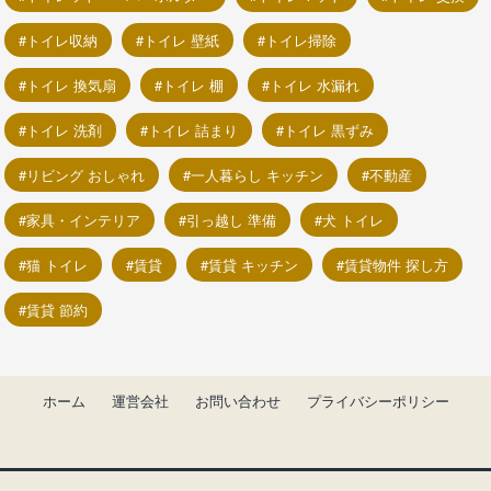
トイレ収納
トイレ 壁紙
トイレ掃除
トイレ 換気扇
トイレ 棚
トイレ 水漏れ
トイレ 洗剤
トイレ 詰まり
トイレ 黒ずみ
リビング おしゃれ
一人暮らし キッチン
不動産
家具・インテリア
引っ越し 準備
犬 トイレ
猫 トイレ
賃貸
賃貸 キッチン
賃貸物件 探し方
賃貸 節約
ホーム
運営会社
お問い合わせ
プライバシーポリシー