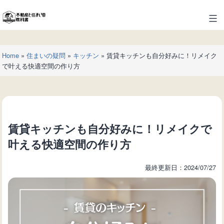
コ
ン
不
テ
動
ン
産
ツ
Home
»
住まいの疑問
»
キッチン
»
賃貸キッチンも自分好みに！リメイク
と
へ
で叶える快適空間の作り方
住
ス
ま
キ
い
ッ
の
プ
教
賃貸キッチンも自分好みに！リメイクで
科
書
叶える快適空間の作り方
最終更新日：2024/07/27