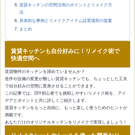
賃貸キッチンの空間活用のポイントとリメイク方
い！設置方法と製品選びのコツ
法
具体的な事例とリメイクアイテム設置場所の提案
まとめ
キッチン収納を効率化！マグネットフ
ックの選び方と設置方法
賃貸キッチンも自分好みに！リメイク術で
快適空間へ
キッチンに機能的なマグネットボード
を設置する新生活のススメ
賃貸物件のキッチンを諦めていませんか？
造作や設備の変更が難しい賃貸キッチンでも、ちょっとした工夫
で自分好みの空間に変身させることができます。
キッチンスペースを効果的に活用！マ
この記事では、DIY初心者でも挑戦しやすいリメイク術を、アイ
グネットが使える壁材
デアとポイントと共に詳しくご紹介します。
賃貸キッチンをもっと自由に、もっと楽しく使うためのヒントが
満載です。
キッチンを変える！マグネット活用術
あなただけのオリジナルキッチンをリメイクで実現しましょう！
とは？