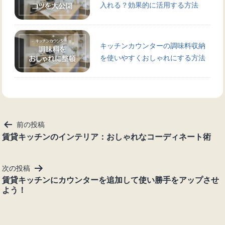
入れる？効果的に活用する方法
キッチンカウンターの調味料収納
を使いやすくおしゃれにする方法
投
前の投稿
稿
賃貸キッチンのインテリア：おしゃれなコーディネート術
ナ
ビ
次の投稿
ゲ
賃貸キッチンにカウンターを追加して使い勝手をアップさせ
ー
よう！
シ
ョ
ン