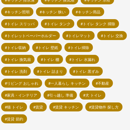
キッチン照明
キッチン 狭い
キッチン用品
トイレ スリッパ
トイレ タンク
トイレ タンク 掃除
トイレットペーパーホルダー
トイレマット
トイレ 交換
トイレ収納
トイレ 壁紙
トイレ掃除
トイレ 換気扇
トイレ 棚
トイレ 水漏れ
トイレ 洗剤
トイレ 詰まり
トイレ 黒ずみ
リビング おしゃれ
一人暮らし キッチン
不動産
家具・インテリア
引っ越し 準備
犬 トイレ
猫 トイレ
賃貸
賃貸 キッチン
賃貸物件 探し方
賃貸 節約