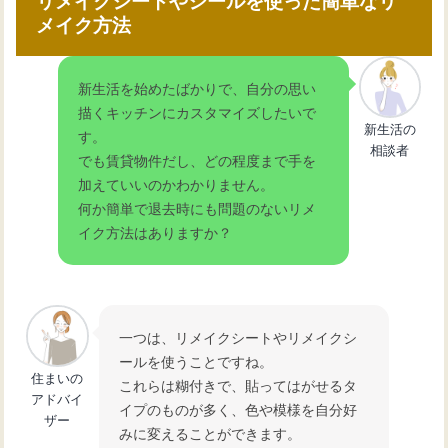
リメイクシートやシールを使った簡単なリ
メイク方法
スタイリッシュで実用的なキッチンマ
グネット収納術の魅力
新生活を始めたばかりで、自分の思い
描くキッチンにカスタマイズしたいで
新生活の
す。
キッチンのレンジ台選び！カウンター
相談者
でも賃貸物件だし、どの程度まで手を
兼用で効率的に活用
加えていいのかわかりません。
何か簡単で退去時にも問題のないリメ
イク方法はありますか？
キッチンスペースを有効活用！収納力
抜群のレンジ台の選び方
一つは、リメイクシートやリメイクシ
ールを使うことですね。
住まいの
これらは糊付きで、貼ってはがせるタ
アドバイ
イプのものが多く、色や模様を自分好
ザー
みに変えることができます。