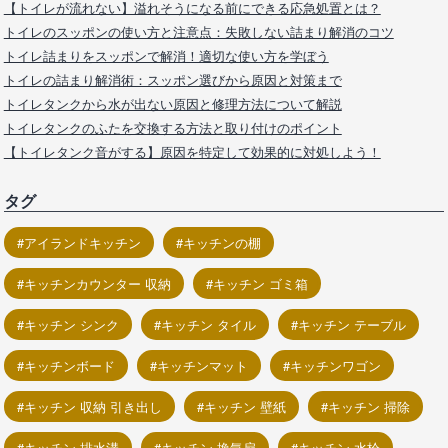
【トイレが流れない】溢れそうになる前にできる応急処置とは？
トイレのスッポンの使い方と注意点：失敗しない詰まり解消のコツ
トイレ詰まりをスッポンで解消！適切な使い方を学ぼう
トイレの詰まり解消術：スッポン選びから原因と対策まで
トイレタンクから水が出ない原因と修理方法について解説
トイレタンクのふたを交換する方法と取り付けのポイント
【トイレタンク音がする】原因を特定して効果的に対処しよう！
タグ
アイランドキッチン
キッチンの棚
キッチンカウンター 収納
キッチン ゴミ箱
キッチン シンク
キッチン タイル
キッチン テーブル
キッチンボード
キッチンマット
キッチンワゴン
キッチン 収納 引き出し
キッチン 壁紙
キッチン 掃除
キッチン 排水溝
キッチン 換気扇
キッチン 水栓