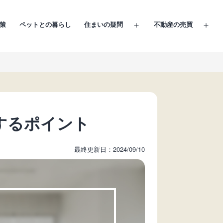
策
ペットとの暮らし
住まいの疑問
不動産の売買
メ
メ
ニ
ニ
ュ
ュ
ー
ー
を
を
開
開
く
く
するポイント
最終更新日：2024/09/10