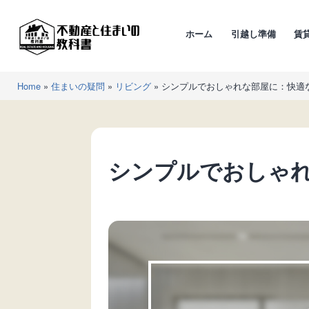
コ
ン
ホーム
引越し準備
賃
テ
ン
不
ツ
Home
»
住まいの疑問
»
リビング
»
シンプルでおしゃれな部屋に：快適
動
へ
産
ス
と
キ
住
ッ
シンプルでおしゃ
ま
プ
い
の
教
科
書