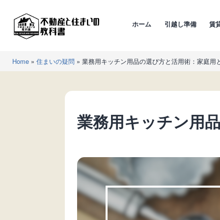
コ
ン
ホーム
引越し準備
賃
テ
ン
不
ツ
Home
»
住まいの疑問
»
業務用キッチン用品の選び方と活用術：家庭用
動
へ
産
ス
と
キ
住
ッ
業務用キッチン用
ま
プ
い
の
教
科
書