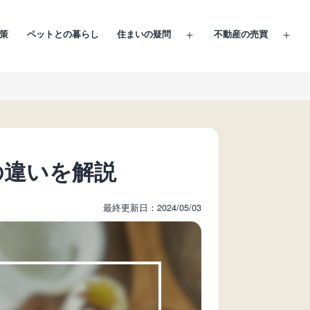
策
ペットとの暮らし
住まいの疑問
不動産の売買
メ
メ
ニ
ニ
ュ
ュ
ー
ー
を
を
開
開
く
く
の違いを解説
最終更新日：2024/05/03