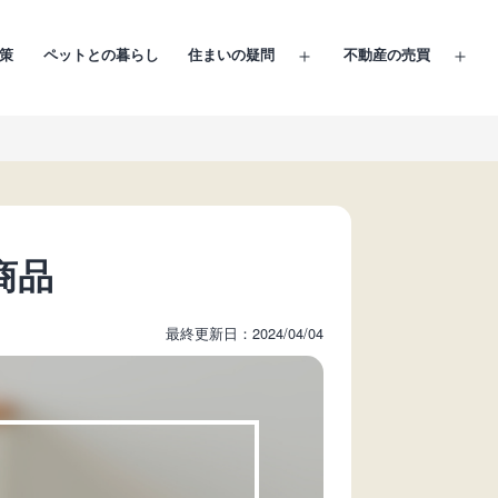
策
ペットとの暮らし
住まいの疑問
不動産の売買
メ
メ
ニ
ニ
ュ
ュ
ー
ー
を
を
開
開
く
く
商品
最終更新日：2024/04/04