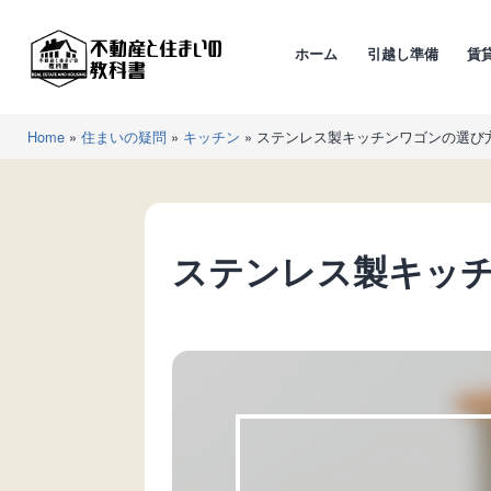
コ
ン
ホーム
引越し準備
賃
テ
ン
不
ツ
Home
»
住まいの疑問
»
キッチン
»
ステンレス製キッチンワゴンの選び
動
へ
産
ス
と
キ
住
ッ
ステンレス製キッ
ま
プ
い
の
教
科
書