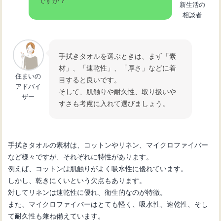
新生活の
スタイリッシュで実用的なキッチンマ
相談者
グネット収納術の魅力
手拭きタオルを選ぶときは、まず「素
キッチンのレンジ台選び！カウンター
材」、「速乾性」、「厚さ」などに着
兼用で効率的に活用
住まいの
目すると良いです。
アドバイ
そして、肌触りや耐久性、取り扱いや
ザー
すさも考慮に入れて選びましょう。
キッチンスペースを有効活用！収納力
抜群のレンジ台の選び方
手拭きタオルの素材は、コットンやリネン、マイクロファイバー
など様々ですが、それぞれに特性があります。
例えば、コットンは肌触りがよく吸水性に優れています。
しかし、乾きにくいという欠点もあります。
対してリネンは速乾性に優れ、衛生的なのが特徴。
また、マイクロファイバーはとても軽く、吸水性、速乾性、そし
て耐久性も兼ね備えています。