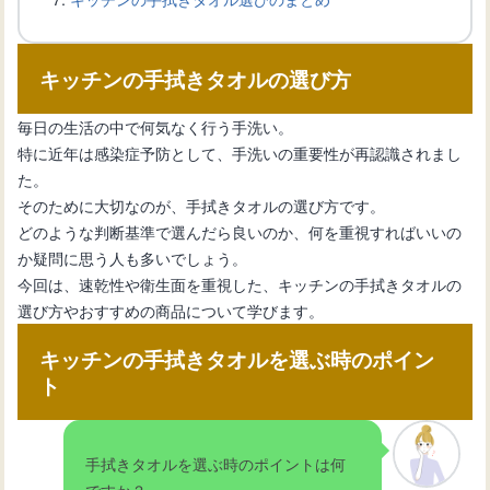
キッチンの手拭きタオルの選び方
キッチン収納を効率化！マグネットフ
ックの選び方と設置方法
毎日の生活の中で何気なく行う手洗い。
特に近年は感染症予防として、手洗いの重要性が再認識されまし
た。
キッチンに機能的なマグネットボード
そのために大切なのが、手拭きタオルの選び方です。
を設置する新生活のススメ
どのような判断基準で選んだら良いのか、何を重視すればいいの
か疑問に思う人も多いでしょう。
今回は、速乾性や衛生面を重視した、キッチンの手拭きタオルの
キッチンスペースを効果的に活用！マ
選び方やおすすめの商品について学びます。
グネットが使える壁材
キッチンの手拭きタオルを選ぶ時のポイン
ト
キッチンを変える！マグネット活用術
とは？
手拭きタオルを選ぶ時のポイントは何
ですか？