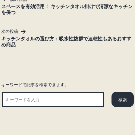
稿
スペースを有効活用！ キッチンタオル掛けで清潔なキッチン
を保つ
ナ
ビ
ゲ
次の投稿
ー
キッチンタオルの選び方：吸水性抜群で速乾性もあるおすす
シ
め商品
ョ
ン
キーワードで記事を検索できます。