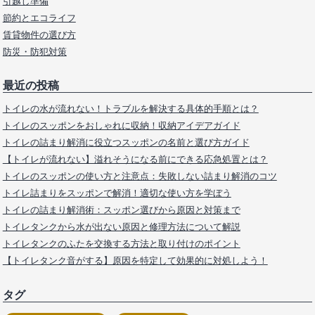
引越し準備
節約とエコライフ
賃貸物件の選び方
防災・防犯対策
最近の投稿
トイレの水が流れない！トラブルを解決する具体的手順とは？
トイレのスッポンをおしゃれに収納！収納アイデアガイド
トイレの詰まり解消に役立つスッポンの名前と選び方ガイド
【トイレが流れない】溢れそうになる前にできる応急処置とは？
トイレのスッポンの使い方と注意点：失敗しない詰まり解消のコツ
トイレ詰まりをスッポンで解消！適切な使い方を学ぼう
トイレの詰まり解消術：スッポン選びから原因と対策まで
トイレタンクから水が出ない原因と修理方法について解説
トイレタンクのふたを交換する方法と取り付けのポイント
【トイレタンク音がする】原因を特定して効果的に対処しよう！
タグ