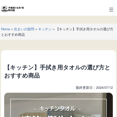
コ
ン
不
テ
動
ン
産
ツ
Home
»
住まいの疑問
»
キッチン
»
【キッチン】手拭き用タオルの選び方
と
へ
とおすすめ商品
住
ス
ま
キ
い
ッ
の
プ
教
【キッチン】手拭き用タオルの選び方と
科
書
おすすめ商品
最終更新日：2024/07/12