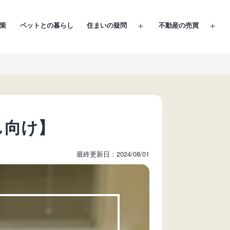
策
ペットとの暮らし
住まいの疑問
不動産の売買
メ
メ
ニ
ニ
ュ
ュ
ー
ー
を
を
開
開
く
く
し向け】
最終更新日：2024/08/01