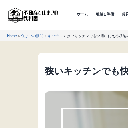
コ
ン
ホーム
引越し準備
賃
テ
ン
不
ツ
Home
»
住まいの疑問
»
キッチン
»
狭いキッチンでも快適に使える収納
動
へ
産
ス
と
キ
住
ッ
狭いキッチンでも
ま
プ
い
の
教
科
書