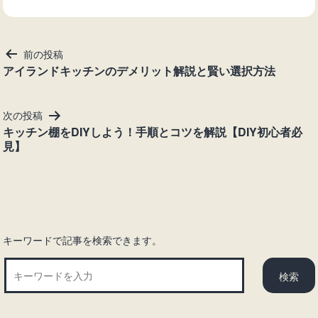
投
前の投稿
稿
アイランドキッチンのデメリット解説と賢い選択方法
ナ
ビ
次の投稿
ゲ
キッチン棚をDIYしよう！手順とコツを解説【DIY初心者必
ー
見】
シ
ョ
ン
キーワードで記事を検索できます。