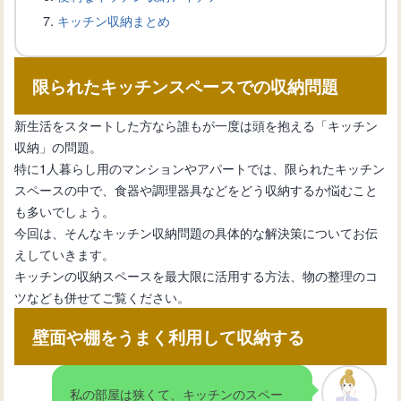
キッチン収納まとめ
キッチン収納を効率化！マグネットフ
限られたキッチンスペースでの収納問題
ックの選び方と設置方法
新生活をスタートした方なら誰もが一度は頭を抱える「キッチン
収納」の問題。
キッチンに機能的なマグネットボード
特に1人暮らし用のマンションやアパートでは、限られたキッチン
を設置する新生活のススメ
スペースの中で、食器や調理器具などをどう収納するか悩むこと
も多いでしょう。
今回は、そんなキッチン収納問題の具体的な解決策についてお伝
キッチンスペースを効果的に活用！マ
えしていきます。
グネットが使える壁材
キッチンの収納スペースを最大限に活用する方法、物の整理のコ
ツなども併せてご覧ください。
キッチンを変える！マグネット活用術
壁面や棚をうまく利用して収納する
とは？
私の部屋は狭くて、キッチンのスペー