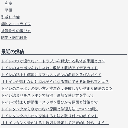
和室
平屋
引越し準備
節約とエコライフ
賃貸物件の選び方
防災・防犯対策
最近の投稿
トイレの水が流れない！トラブルを解決する具体的手順とは？
トイレのスッポンをおしゃれに収納！収納アイデアガイド
トイレの詰まり解消に役立つスッポンの名前と選び方ガイド
【トイレが流れない】溢れそうになる前にできる応急処置とは？
トイレのスッポンの使い方と注意点：失敗しない詰まり解消のコツ
トイレ詰まりをスッポンで解消！適切な使い方を学ぼう
トイレの詰まり解消術：スッポン選びから原因と対策まで
トイレタンクから水が出ない原因と修理方法について解説
トイレタンクのふたを交換する方法と取り付けのポイント
【トイレタンク音がする】原因を特定して効果的に対処しよう！