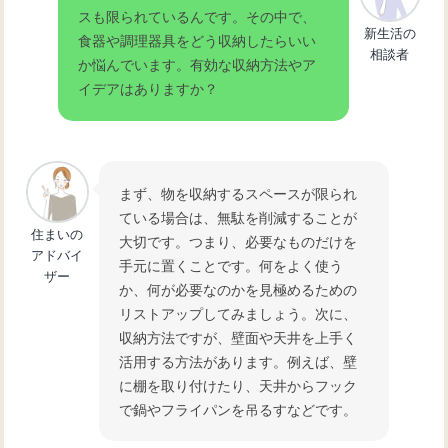
スも限られているんです。その中で、
スタイリッシュで実用的なキッチンマ
新生活の
食器や調理器具をどう収納したらいい
グネット収納術の魅力
相談者
か悩んでいます。有効な収納方法やア
イデアはありますか？
キッチンのレンジ台選び！カウンター
兼用で効率的に活用
まず、物を収納するスペースが限られ
キッチンスペースを有効活用！収納力
ている場合は、無駄を削減することが
住まいの
抜群のレンジ台の選び方
大切です。つまり、必要なものだけを
アドバイ
手元に置くことです。何をよく使う
ザー
か、何が必要なのかを見極めるための
リストアップしてみましょう。次に、
収納方法ですが、壁面や天井を上手く
活用する方法があります。例えば、壁
に棚を取り付けたり、天井からフック
で鍋やフライパンを吊るすなどです。