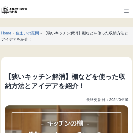
コ
ン
不
テ
動
ン
産
ツ
Home
»
住まいの疑問
»
【狭いキッチン解消】棚などを使った収納方法と
と
へ
アイデアを紹介！
住
ス
ま
キ
い
ッ
の
プ
教
【狭いキッチン解消】棚などを使った収
科
書
納方法とアイデアを紹介！
最終更新日：2024/04/19