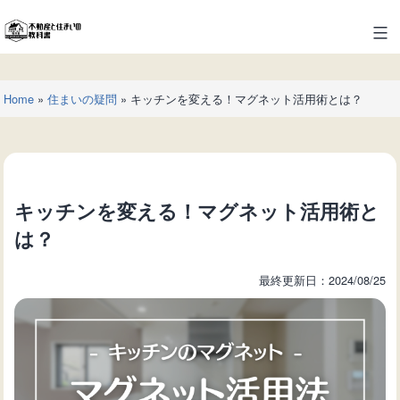
コ
ン
不
テ
動
ン
産
ツ
Home
»
住まいの疑問
»
キッチンを変える！マグネット活用術とは？
と
へ
住
ス
ま
キ
い
ッ
の
プ
キッチンを変える！マグネット活用術と
教
科
は？
書
最終更新日：2024/08/25