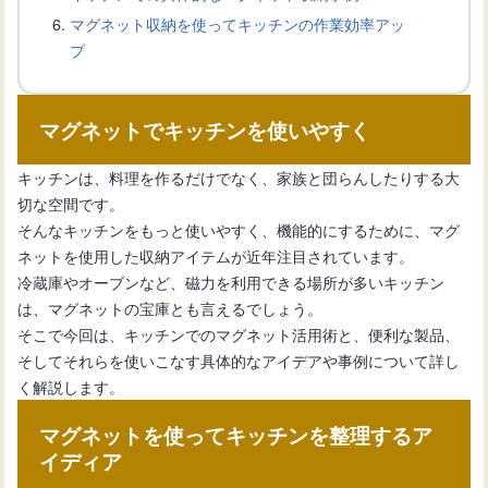
い！設置方法と製品選びのコツ
マグネット収納を使ってキッチンの作業効率アッ
プ
キッチン収納を効率化！マグネットフ
ックの選び方と設置方法
マグネットでキッチンを使いやすく
キッチンは、料理を作るだけでなく、家族と団らんしたりする大
キッチンに機能的なマグネットボード
切な空間です。
を設置する新生活のススメ
そんなキッチンをもっと使いやすく、機能的にするために、マグ
ネットを使用した収納アイテムが近年注目されています。
冷蔵庫やオーブンなど、磁力を利用できる場所が多いキッチン
キッチンスペースを効果的に活用！マ
は、マグネットの宝庫とも言えるでしょう。
グネットが使える壁材
そこで今回は、キッチンでのマグネット活用術と、便利な製品、
そしてそれらを使いこなす具体的なアイデアや事例について詳し
く解説します。
スタイリッシュで実用的なキッチンマ
グネット収納術の魅力
マグネットを使ってキッチンを整理するア
イディア