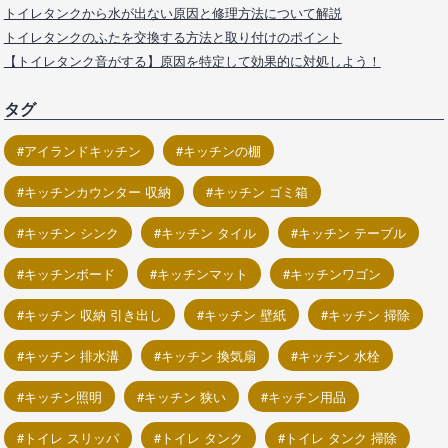
トイレタンクから水が出ない原因と修理方法について解説
トイレタンクのふたを交換する方法と取り付けのポイント
【トイレタンク音がする】原因を特定して効果的に対処しよう！
タグ
アイランドキッチン
キッチンの棚
キッチンカウンター 収納
キッチン ゴミ箱
キッチン シンク
キッチン タイル
キッチン テーブル
キッチンボード
キッチンマット
キッチンワゴン
キッチン 収納 引き出し
キッチン 壁紙
キッチン 掃除
キッチン 排水溝
キッチン 換気扇
キッチン 水栓
キッチン照明
キッチン 狭い
キッチン用品
トイレ スリッパ
トイレ タンク
トイレ タンク 掃除