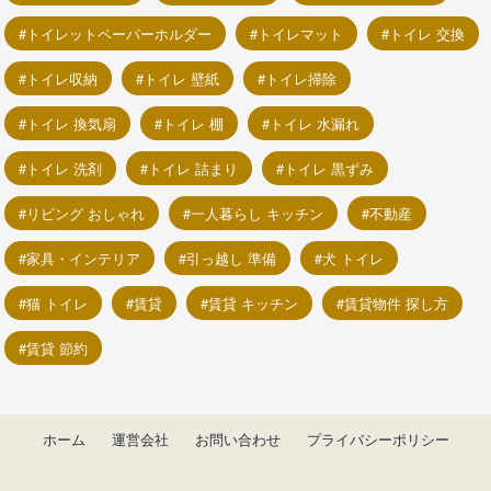
トイレットペーパーホルダー
トイレマット
トイレ 交換
トイレ収納
トイレ 壁紙
トイレ掃除
トイレ 換気扇
トイレ 棚
トイレ 水漏れ
トイレ 洗剤
トイレ 詰まり
トイレ 黒ずみ
リビング おしゃれ
一人暮らし キッチン
不動産
家具・インテリア
引っ越し 準備
犬 トイレ
猫 トイレ
賃貸
賃貸 キッチン
賃貸物件 探し方
賃貸 節約
ホーム
運営会社
お問い合わせ
プライバシーポリシー