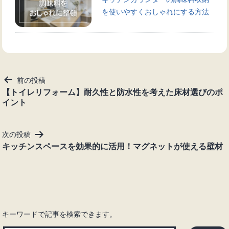
を使いやすくおしゃれにする方法
投
前の投稿
稿
【トイレリフォーム】耐久性と防水性を考えた床材選びのポ
イント
ナ
ビ
ゲ
次の投稿
ー
キッチンスペースを効果的に活用！マグネットが使える壁材
シ
ョ
ン
キーワードで記事を検索できます。