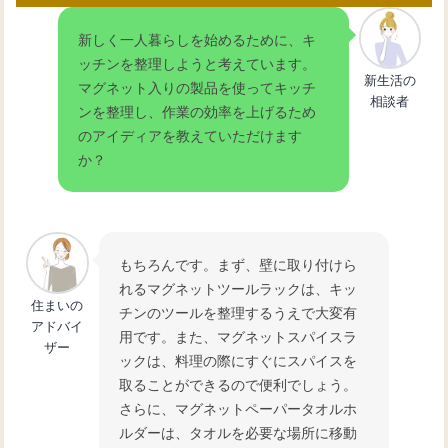
キッチンのレンジ台選び！カウンター
新しく一人暮らしを始めるために、キ
兼用で効率的に活用
ッチンを整理しようと考えています。
新生活の
マグネット入りの製品を使ってキッチ
相談者
ンを整理し、作業の効率を上げるため
キッチンスペースを有効活用！収納力
のアイディアを教えていただけます
抜群のレンジ台の選び方
か？
キッチンスペースを有効活用！レンジ
台の選び方と設置方法
もちろんです。まず、壁に取り付けら
れるマグネットツールラックは、キッ
住まいの
チンのツールを整理するうえで大変有
アドバイ
用です。また、マグネットスパイスラ
ザー
ックは、料理の際にすぐにスパイスを
取ることができるので便利でしょう。
さらに、マグネットペーパータオルホ
ルダーは、タオルを必要な場所に移動