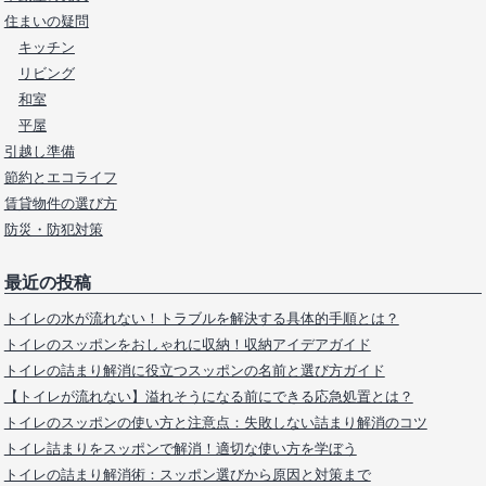
住まいの疑問
キッチン
リビング
和室
平屋
引越し準備
節約とエコライフ
賃貸物件の選び方
防災・防犯対策
最近の投稿
トイレの水が流れない！トラブルを解決する具体的手順とは？
トイレのスッポンをおしゃれに収納！収納アイデアガイド
トイレの詰まり解消に役立つスッポンの名前と選び方ガイド
【トイレが流れない】溢れそうになる前にできる応急処置とは？
トイレのスッポンの使い方と注意点：失敗しない詰まり解消のコツ
トイレ詰まりをスッポンで解消！適切な使い方を学ぼう
トイレの詰まり解消術：スッポン選びから原因と対策まで