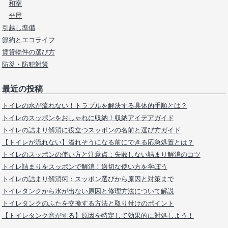
和室
平屋
引越し準備
節約とエコライフ
賃貸物件の選び方
防災・防犯対策
最近の投稿
トイレの水が流れない！トラブルを解決する具体的手順とは？
トイレのスッポンをおしゃれに収納！収納アイデアガイド
トイレの詰まり解消に役立つスッポンの名前と選び方ガイド
【トイレが流れない】溢れそうになる前にできる応急処置とは？
トイレのスッポンの使い方と注意点：失敗しない詰まり解消のコツ
トイレ詰まりをスッポンで解消！適切な使い方を学ぼう
トイレの詰まり解消術：スッポン選びから原因と対策まで
トイレタンクから水が出ない原因と修理方法について解説
トイレタンクのふたを交換する方法と取り付けのポイント
【トイレタンク音がする】原因を特定して効果的に対処しよう！