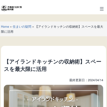
コ
ン
不
テ
動
ン
産
ツ
Home
»
住まいの疑問
»
【アイランドキッチンの収納術】スペースを最大
と
へ
限に活用
住
ス
ま
キ
い
ッ
の
プ
教
【アイランドキッチンの収納術】スペー
科
書
スを最大限に活用
最終更新日：2024/04/14