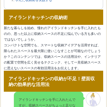
キッチン収納を効率化！マグネットフ
アイランドキッチンの収納術
ックの選び方と設置方法
新たな暮らしを始め、憧れのアイランドキッチンを手に入れたも
のの、思った以上に収納スペースの不足に悩んでいる方も多いの
キッチンに機能的なマグネットボード
ではないでしょうか。
を設置する新生活のススメ
コンパクトな空間でも、スマートな収納アイデアを活用すれば、
限られたスペースを最大限に使いこなすことが可能なのでしょう
か？このコンテンツでは、収納スペースの活用法や、インテリア
キッチンスペースを効果的に活用！マ
の配置で空間を広く見せるテクニック、そして一見収納スペース
グネットが使える壁材
に思えないスペースの有効活用法をお伝えします。
アイランドキッチンの収納が不足！壁面収
キッチンを変える！マグネット活用術
納の効果的な活用法
とは？
アイランドキッチンを手に入れたんで
すが、収納スペースがちょっと足りな
スタイリッシュで実用的なキッチンマ