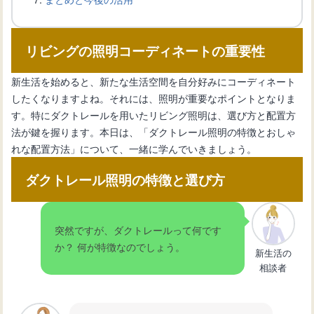
リビングのエアコンの位置のポイント
リビングの照明コーディネートの重要性
と効果的な設置方法
新生活を始めると、新たな生活空間を自分好みにコーディネート
したくなりますよね。それには、照明が重要なポイントとなりま
こたつでおしゃれに見せる、和モダン
す。特にダクトレールを用いたリビング照明は、選び方と配置方
なリビングコーディネート術
法が鍵を握ります。本日は、「ダクトレール照明の特徴とおしゃ
れな配置方法」について、一緒に学んでいきましょう。
リビングに犬のトイレを設置する際の
ダクトレール照明の特徴と選び方
おしゃれな工夫
突然ですが、ダクトレールって何です
リビングをおしゃれに照らすシーリン
か？ 何が特徴なのでしょう。
新生活の
グライトの選び方
相談者
リビングを彩るおしゃれラグの選び方