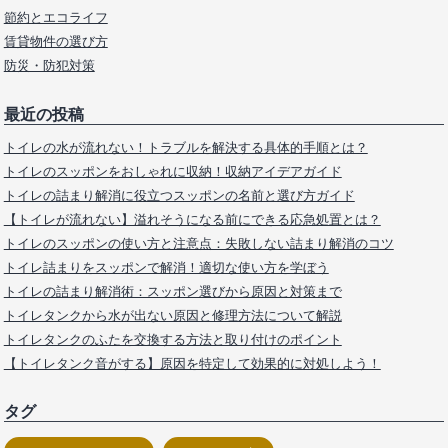
節約とエコライフ
賃貸物件の選び方
防災・防犯対策
最近の投稿
トイレの水が流れない！トラブルを解決する具体的手順とは？
トイレのスッポンをおしゃれに収納！収納アイデアガイド
トイレの詰まり解消に役立つスッポンの名前と選び方ガイド
【トイレが流れない】溢れそうになる前にできる応急処置とは？
トイレのスッポンの使い方と注意点：失敗しない詰まり解消のコツ
トイレ詰まりをスッポンで解消！適切な使い方を学ぼう
トイレの詰まり解消術：スッポン選びから原因と対策まで
トイレタンクから水が出ない原因と修理方法について解説
トイレタンクのふたを交換する方法と取り付けのポイント
【トイレタンク音がする】原因を特定して効果的に対処しよう！
タグ