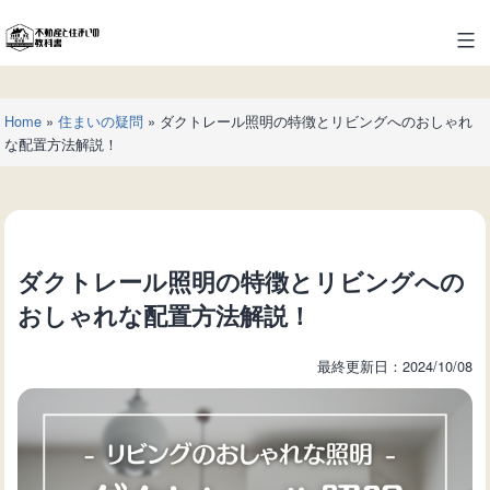
コ
ン
不
テ
動
ン
産
ツ
Home
»
住まいの疑問
»
ダクトレール照明の特徴とリビングへのおしゃれ
と
へ
な配置方法解説！
住
ス
ま
キ
い
ッ
の
プ
教
ダクトレール照明の特徴とリビングへの
科
書
おしゃれな配置方法解説！
最終更新日：2024/10/08