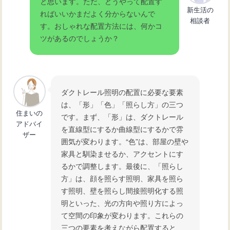
と思います。ただ、どうやって配置す
新生活の
ればいいかまだよく分からないんで
相談者
す。おしゃれな配置方法には、何かコ
ツがあるのでしょうか？
ダクトレール照明の配置に必要な要素
は、「形」「色」「照らし方」の三つ
住まいの
です。まず、「形」は、ダクトレール
アドバイ
を直線型にするか曲線型にするかで雰
ザー
囲気が変わります。“色”は、部屋の壁や
家具と馴染ませるか、アクセントにす
るかで調整します。最後に、「照らし
方」は、顔を照らす照明、家具を照ら
す照明、壁を照らし間接照明化する照
明といった、光の方向や照り方によっ
て空間の印象が変わります。これらの
三つの要素を考えながら配置すると、